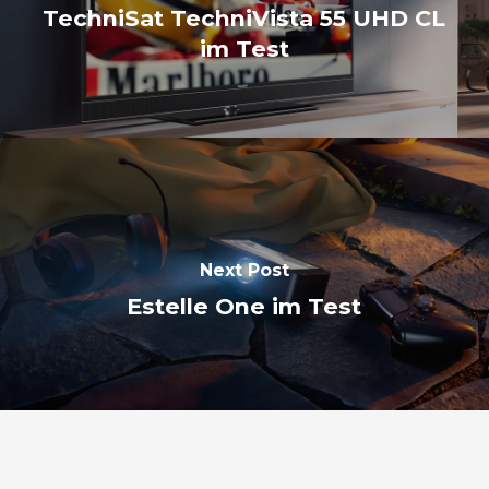
TechniSat TechniVista 55 UHD CL
im Test
Next Post
Estelle One im Test