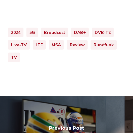
2024
5G
Broadcast
DAB+
DVB-T2
Live-TV
LTE
MSA
Review
Rundfunk
TV
Previous Post