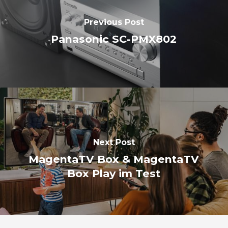
Previous Post
Panasonic SC-PMX802
Next Post
MagentaTV Box & MagentaTV
Box Play im Test