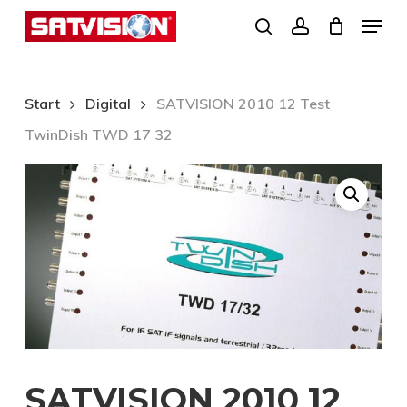
Skip
Menu
search
account
to
Close
main
Menu
content
Start
Digital
SATVISION 2010 12 Test
TwinDish TWD 17 32
SATVISION 2010 12