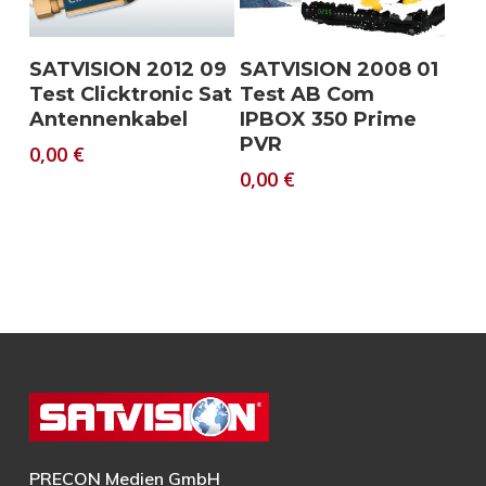
Download
Download
SATVISION 2012 09
SATVISION 2008 01
Test Clicktronic Sat
Test AB Com
Antennenkabel
IPBOX 350 Prime
PVR
0,00
€
0,00
€
PRECON Medien GmbH