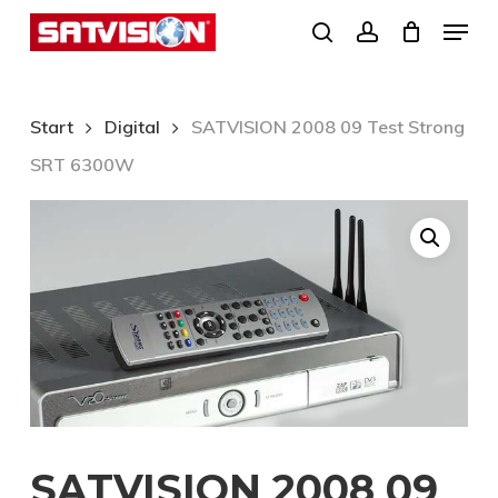
Skip
Menu
search
account
to
Close
main
Menu
content
Start
Digital
SATVISION 2008 09 Test Strong
SRT 6300W
SATVISION 2008 09