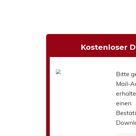
hließen.
Kostenloser 
Bitte g
Mail-Ad
erhalt
einen
Bestät
Downl