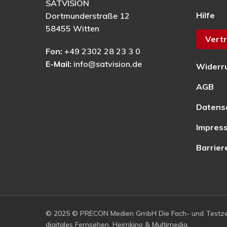
SATVISION
Hilfe
Dortmunderstraße 12
58455 Witten
Vertr
Fon:
+49 2302 28 23 3 0
E-Mail:
info@satvision.de
Widerr
AGB
Datens
Impres
Barrier
© 2025 © PRECON Medien GmbH Die Fach- und Testzei
digitales Fernsehen, Heimkino & Multimedia.