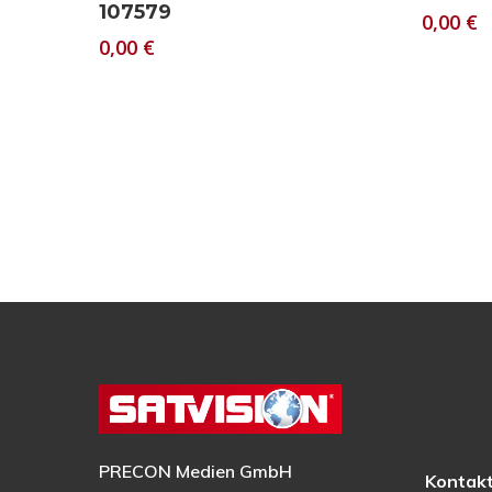
107579
0,00
€
0,00
€
PRECON Medien GmbH
Kontak