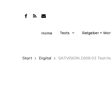
Skip
to
facebook
RSS
email
main
content
Tests
Ratgeber + Wo
Home
Start
Digital
SATVISION 2008 03 Test H