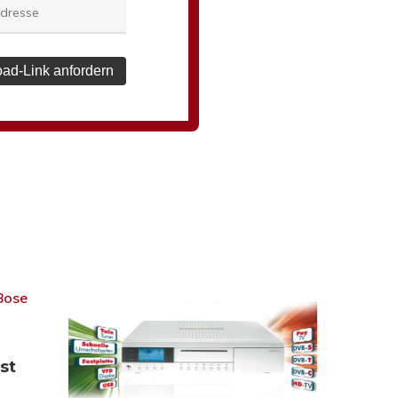
ad-Link anfordern
st