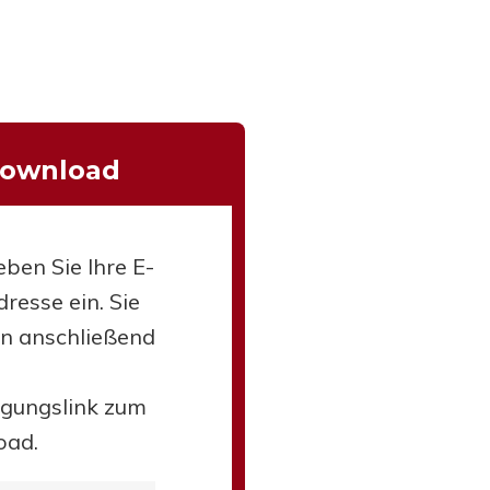
Download
eben Sie Ihre E-
resse ein. Sie
en anschließend
igungslink zum
oad.