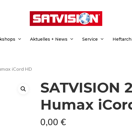
rkshops
Aktuelles + News
Service
Heftarch
umax iCord HD
SATVISION 2
Humax iCor
0,00
€