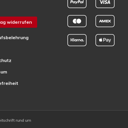
ag widerrufen
ufsbelehrung
chutz
sum
efreiheit
tschrift rund um