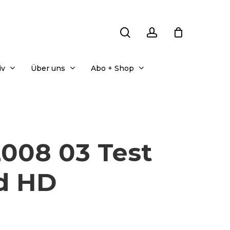
search
account
iv
Über uns
Abo + Shop
008 03 Test
d HD