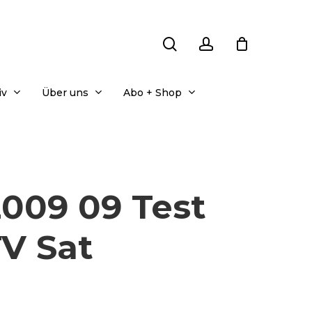
search
account
iv
Über uns
Abo + Shop
009 09 Test
TV Sat