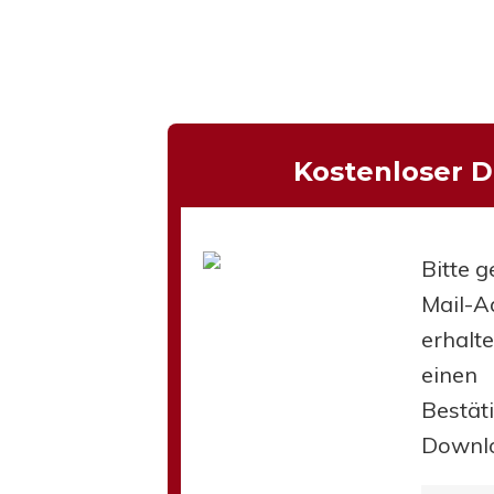
hließen.
Kostenloser 
Bitte g
Mail-Ad
erhalt
einen
Bestät
Downl