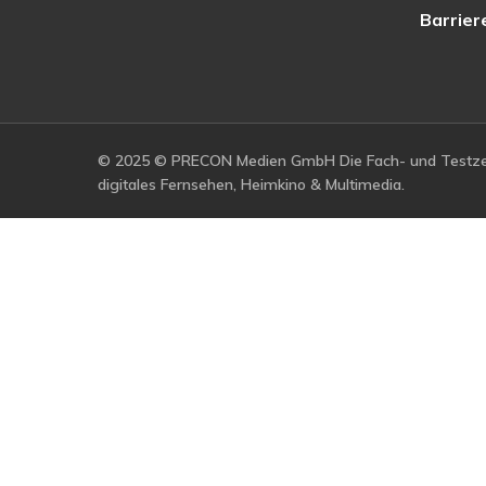
Barrier
© 2025 © PRECON Medien GmbH Die Fach- und Testzei
digitales Fernsehen, Heimkino & Multimedia.