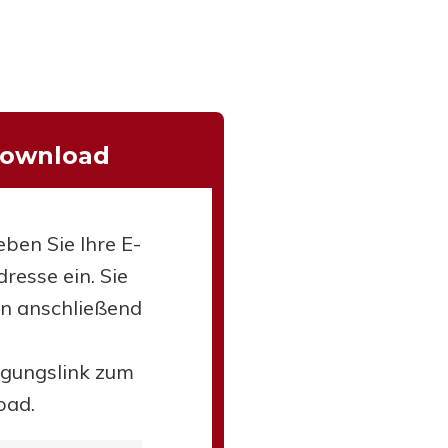
Download
eben Sie Ihre E-
resse ein. Sie
en anschließend
igungslink zum
oad.