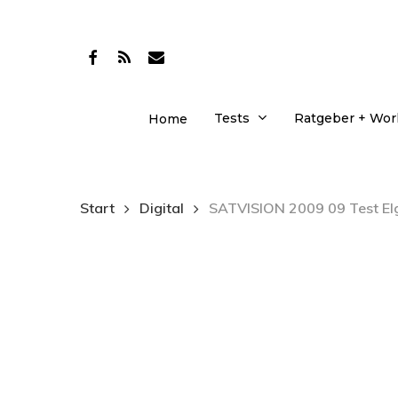
Skip
to
facebook
RSS
email
main
content
Tests
Ratgeber + Wo
Home
Start
Digital
SATVISION 2009 09 Test El