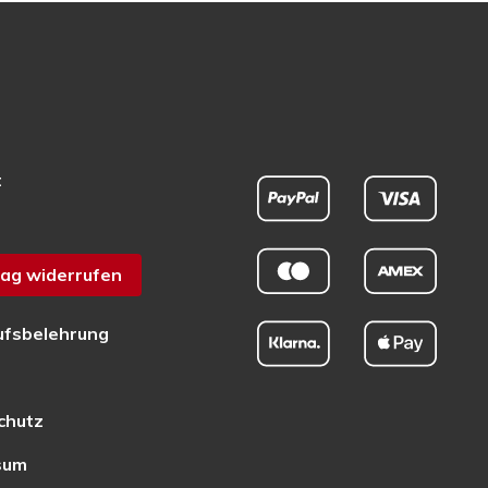
t
ag widerrufen
ufsbelehrung
chutz
sum