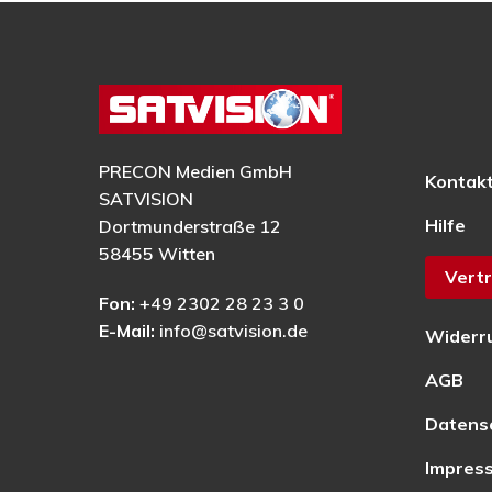
PRECON Medien GmbH
Kontak
SATVISION
Hilfe
Dortmunderstraße 12
58455 Witten
Vertr
Fon:
+49 2302 28 23 3 0
E-Mail:
info@satvision.de
Widerr
AGB
Datens
Impres