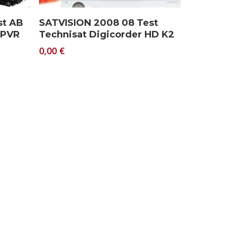
Download
st AB
SATVISION 2008 08 Test
 PVR
Technisat Digicorder HD K2
0,00
€