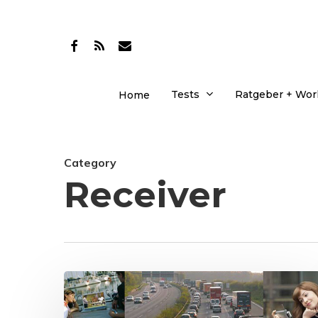
Skip
to
facebook
RSS
email
main
content
Tests
Ratgeber + Wo
Home
Category
Receiver