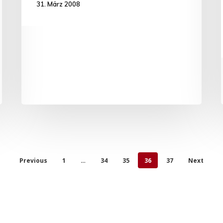
31. März 2008
Previous
1
…
34
35
36
37
Next