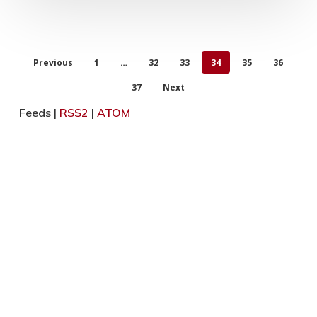
Previous
1
…
32
33
34
35
36
37
Next
Feeds |
RSS2
|
ATOM