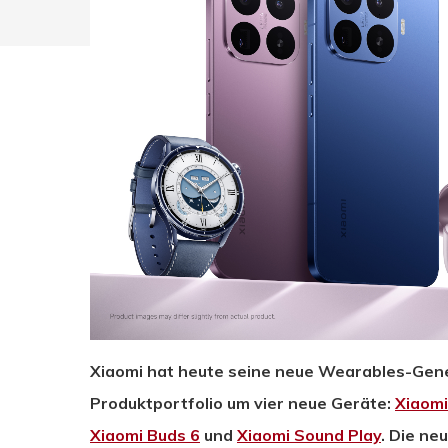
Xiaomi hat heute seine neue Wearables-Gener
Drücken Sie Enter zum Suchen oder ESC zum Sc
Produktportfolio um vier neue Geräte:
Xiaom
Xiaomi Buds 6
und
Xiaomi Sound Play
. Die n