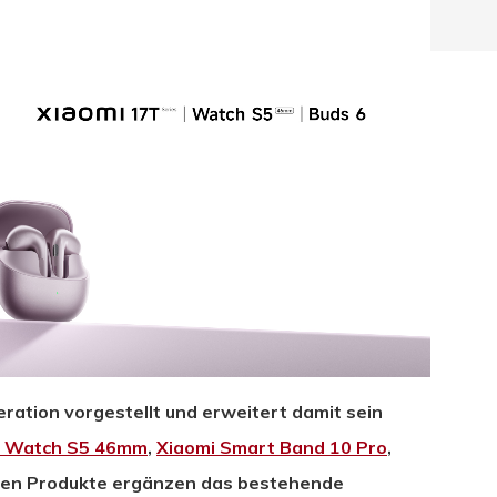
ation vorgestellt und erweitert damit sein
hließen.
i Watch S5 46mm
,
Xiaomi Smart Band 10 Pro
,
euen Produkte ergänzen das bestehende