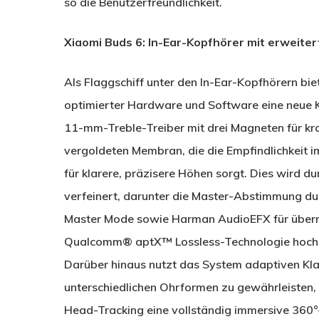
so die Benutzerfreundlichkeit.
Xiaomi Buds 6: In-Ear-Kopfhörer mit erweite
Als Flaggschiff unter den In-Ear-Kopfhörern bie
optimierter Hardware und Software eine neue K
11-mm-Treble-Treiber mit drei Magneten für kra
vergoldeten Membran, die die Empfindlichkeit 
für klarere, präzisere Höhen sorgt. Dies wird d
verfeinert, darunter die Master-Abstimmung 
Master Mode sowie Harman AudioEFX für überra
Qualcomm® aptX™ Lossless-Technologie hochauf
Darüber hinaus nutzt das System adaptiven Klan
unterschiedlichen Ohrformen zu gewährleisten
Head-Tracking eine vollständig immersive 360°