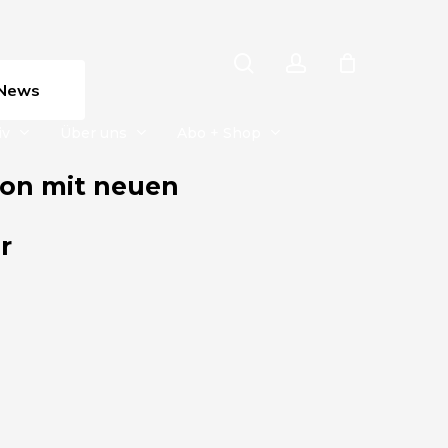
search
account
News
iv
Über uns
Abo + Shop
ion mit neuen
r