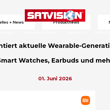
uelles + News
Produktnews
rkshops
Aktuelles + News
Service
Heftarch
ntiert aktuelle Wearable-Generat
Smart Watches, Earbuds und meh
01. Juni 2026