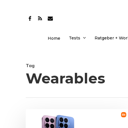
Skip
to
facebook
RSS
email
main
content
Tests
Ratgeber + Wo
Home
Tag
Wearables