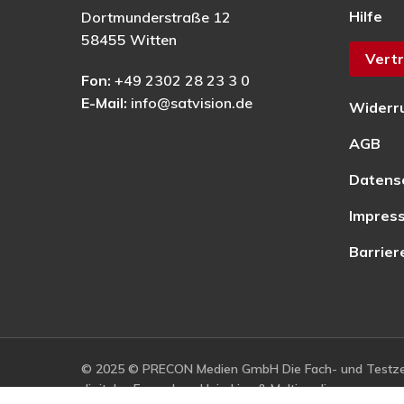
Hilfe
Dortmunderstraße 12
58455 Witten
Vertr
Fon:
+49 2302 28 23 3 0
E-Mail:
info@satvision.de
Widerr
AGB
Datens
Impres
Barrier
© 2025 © PRECON Medien GmbH Die Fach- und Testzei
digitales Fernsehen, Heimkino & Multimedia.