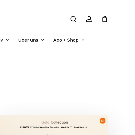
search
account
iv
Über uns
Abo + Shop