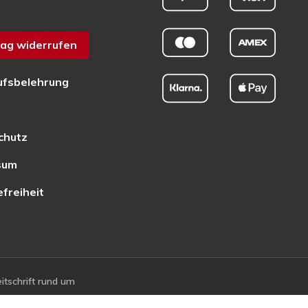
ag widerrufen
ufsbelehrung
chutz
sum
efreiheit
tschrift rund um