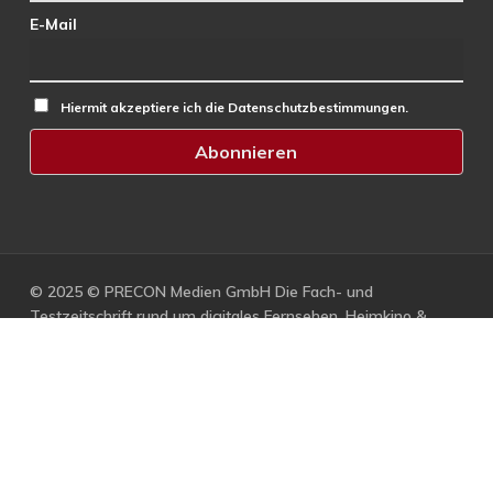
E-Mail
Hiermit akzeptiere ich die Datenschutzbestimmungen.
© 2025 © PRECON Medien GmbH Die Fach- und
Testzeitschrift rund um digitales Fernsehen, Heimkino &
Multimedia.
facebook
RSS