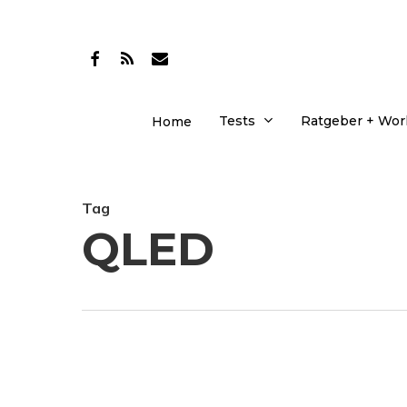
Skip
to
facebook
RSS
email
main
content
Tests
Ratgeber + Wo
Home
Tag
QLED