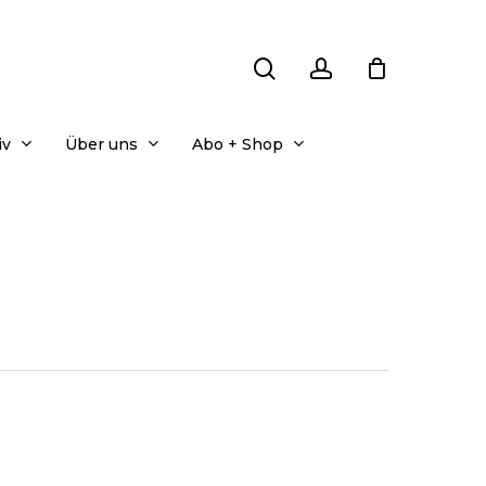
search
account
iv
Über uns
Abo + Shop