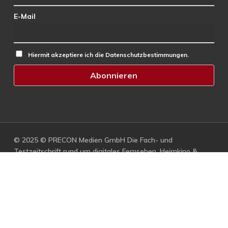
E-Mail
Hiermit akzeptiere ich die Datenschutzbestimmungen.
© 2025 © PRECON Medien GmbH Die Fach- und
Testzeitschrift rund um digitales Fernsehen, Heimkino &
Multimedia.
facebook
RSS