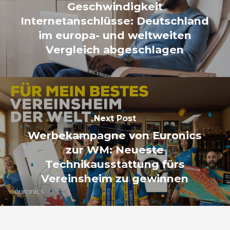
Geschwindigkeit
Internetanschlüsse: Deutschland
im europa- und weltweiten
Vergleich abgeschlagen
Next Post
Werbekampagne von Euronics
zur WM: Neueste
Technikausstattung fürs
Vereinsheim zu gewinnen