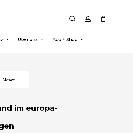
search
account
iv
Über uns
Abo + Shop
News
and im europa-
agen