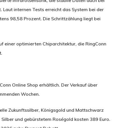
erte Infrarotsensorik, die stabile Daten auch bei
 Laut internen Tests erreicht das System bei der
ns 98,58 Prozent. Die Schrittzählung liegt bei
f einer optimierten Chiparchitektur, die RingConn
t.
Conn Online Shop erhältlich. Der Verkauf über
kommenden Wochen.
elle Zukunftssilber, Königsgold und Mattschwarz
em Silber und gebürstetem Roségold kosten 389 Euro.