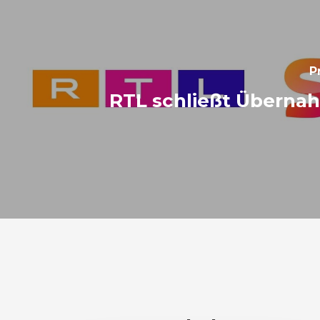
P
RTL schließt Überna