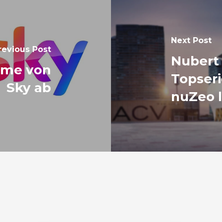
Next Post
revious Post
Nubert 
hme von
Topser
Sky ab
nuZeo l