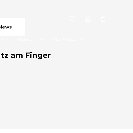
search
account
News
iv
Über uns
Abo + Shop
tz am Finger