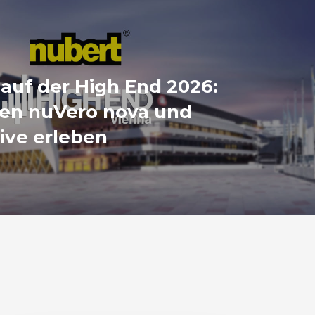
auf der High End 2026:
ien nuVero nova und
ive erleben