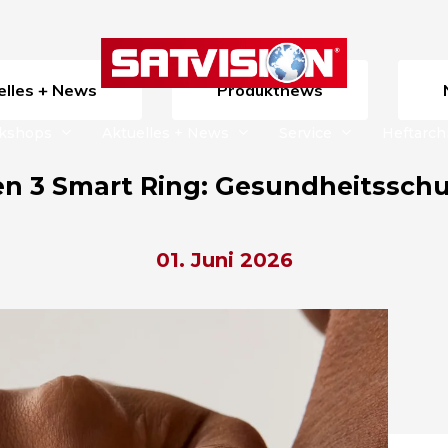
uelles + News
Produktnews
rkshops
Aktuelles + News
Service
Heftarch
n 3 Smart Ring: Gesundheitsschu
01. Juni 2026