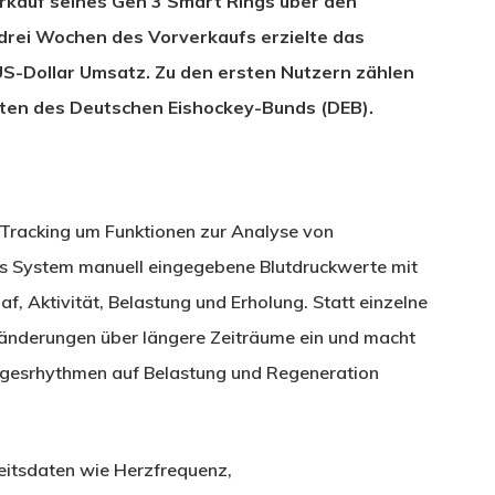
rkauf seines Gen 3 Smart Rings über den
n drei Wochen des Vorverkaufs erzielte das
US-Dollar Umsatz. Zu den ersten Nutzern zählen
eten des Deutschen Eishockey-Bunds (DEB).
-Tracking um Funktionen zur Analyse von
s System manuell eingegebene Blutdruckwerte mit
, Aktivität, Belastung und Erholung. Statt einzelne
eränderungen über längere Zeiträume ein und macht
agesrhythmen auf Belastung und Regeneration
eitsdaten wie Herzfrequenz,