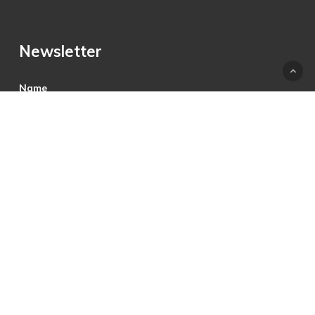
Newsletter
Name
E-Mail
Hiermit akzeptiere ich die Datenschutzbestimmungen.
© 2025 © PRECON Medien GmbH Die Fach- und