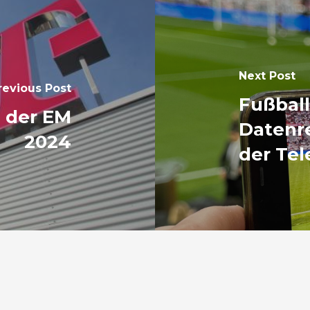
Next Post
revious Post
Fußball
i der EM
Datenr
2024
der Te