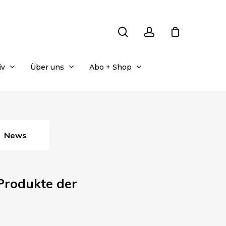
search
account
iv
Über uns
Abo + Shop
News
rodukte der