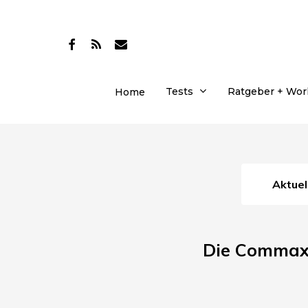
Skip
to
facebook
RSS
email
main
content
Tests
Ratgeber + Wo
Home
Aktue
Die Commax