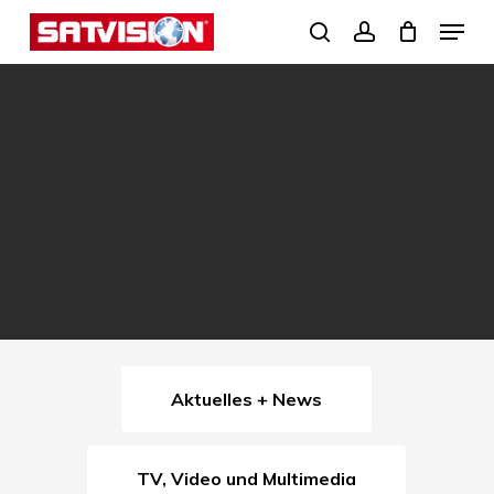
Skip
Menu
search
account
to
Close
main
Menu
content
Aktuelles + News
TV, Video und Multimedia