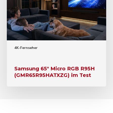
4K-Fernseher
Samsung 65″ Micro RGB R95H
(GMR65R95HATXZG) im Test