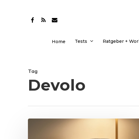
Skip
to
facebook
RSS
email
main
content
Tests
Ratgeber + Wo
Home
Tag
Devolo