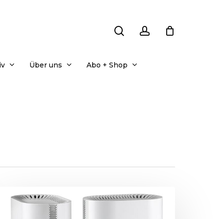
search
account
iv
Über uns
Abo + Shop