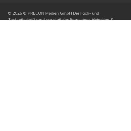
© 2025 © PRECON Medien GmbH Die Fach- und
Testzeitschrift rund um digitales Fernsehen, Heimkino &
Multimedia.
facebook
RSS