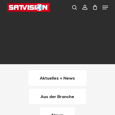
Skip
Menu
search
account
to
Close
main
Menu
content
Aktuelles + News
Aus der Branche
News