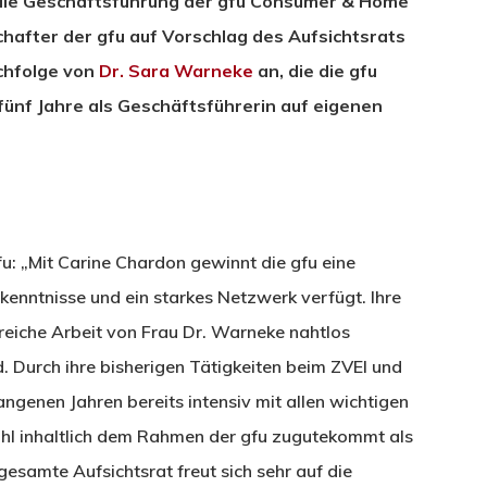
n die Geschäftsführung der gfu Consumer & Home
chafter der gfu auf Vorschlag des Aufsichtsrats
achfolge von
Dr. Sara Warneke
an, die die gfu
ünf Jahre als Geschäftsführerin auf eigenen
fu: „Mit Carine Chardon gewinnt die gfu eine
kenntnisse und ein starkes Netzwerk verfügt. Ihre
greiche Arbeit von Frau Dr. Warneke nahtlos
. Durch ihre bisherigen Tätigkeiten beim ZVEI und
ngenen Jahren bereits intensiv mit allen wichtigen
l inhaltlich dem Rahmen der gfu zugutekommt als
gesamte Aufsichtsrat freut sich sehr auf die