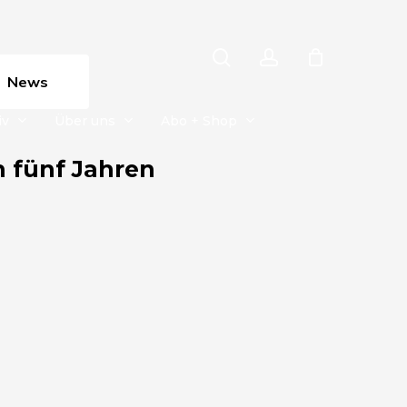
search
account
News
iv
Über uns
Abo + Shop
 fünf Jahren