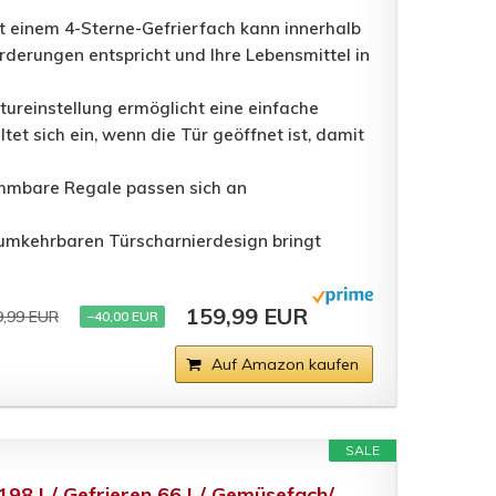
t einem 4-Sterne-Gefrierfach kann innerhalb
orderungen entspricht und Ihre Lebensmittel in
reinstellung ermöglicht eine einfache
et sich ein, wenn die Tür geöffnet ist, damit
nehmbare Regale passen sich an
 umkehrbaren Türscharnierdesign bringt
159,99 EUR
9,99 EUR
−40,00 EUR
Auf Amazon kaufen
SALE
198 L/ Gefrieren 66 L/ Gemüsefach/