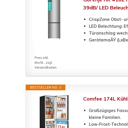
39dB/ LED Beleuch
CrispZone Obst- 
LED Belechtung: E
Türanschlag wech
GerätemaÃŸ (LxBxH
Preis inkl.
MwSt., zzgl.
Versandkosten
BESTSELLER NO. 3
Comfee 174L Kühl-
Großzügiges Fassu
kleine Familien.
Low-Frost-Technol