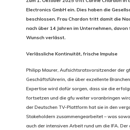
Zum 1. Oktober 2025 tritt Carine Chardon i
Electronics GmbH ein. Dies haben die Gesells
beschlossen. Frau Chardon tritt damit die N
nach über 14 Jahren im Unternehmen, davon f
Wunsch verlässt.
Verlässliche Kontinuität, frische Impulse
Philipp Maurer, Aufsichtsratsvorsitzender der g
Geschäftsführerin, die über exzellente Branchen
Expertise wird dafür sorgen, dass sie die erfol
fortsetzen und die gfu weiter voranbringen wird
der Deutschen TV-Plattform hat sie in den verga
Stakeholdern zusammengearbeitet – was sowoh
auch der intensiven Arbeit rund um die IFA. Der 