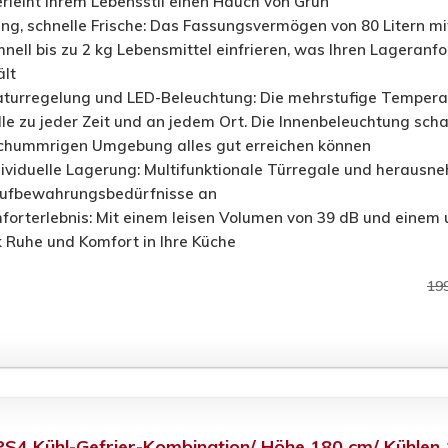
rleiht Ihrem Lebensstil einen Hauch von Grün
g, schnelle Frische: Das Fassungsvermögen von 80 Litern mi
nell bis zu 2 kg Lebensmittel einfrieren, was Ihren Lageranf
lt
rregelung und LED-Beleuchtung: Die mehrstufige Temperatu
e zu jeder Zeit und an jedem Ort. Die Innenbeleuchtung schalt
 schummrigen Umgebung alles gut erreichen können
ndividuelle Lagerung: Multifunktionale Türregale und heraus
Aufbewahrungsbedürfnisse an
mforterlebnis: Mit einem leisen Volumen von 39 dB und einem
k Ruhe und Komfort in Ihre Küche
19
S4 Kühl-Gefrier-Kombination/ Höhe 180 cm/ Kühlen 