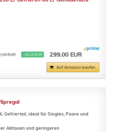
299,00 EUR
2,10 EUR
−63,10 EUR
Auf Amazon kaufen
lipregal
efrierteil, ideal für Singles, Paare und
iger Abtauen und geringeren