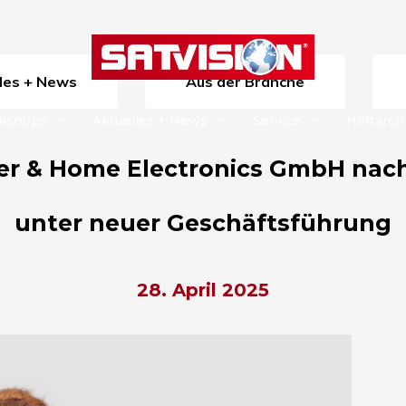
lles + News
Aus der Branche
rkshops
Aktuelles + News
Service
Heftarch
r & Home Electronics GmbH nach
unter neuer Geschäftsführung
28. April 2025