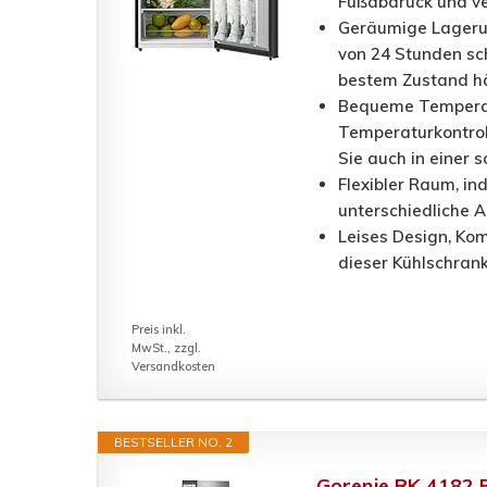
Fußabdruck und ve
Geräumige Lagerun
von 24 Stunden sch
bestem Zustand hä
Bequeme Temperatu
Temperaturkontroll
Sie auch in einer
Flexibler Raum, i
unterschiedliche 
Leises Design, Ko
dieser Kühlschran
Preis inkl.
MwSt., zzgl.
Versandkosten
BESTSELLER NO. 2
Gorenje RK 4182 P