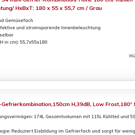
tung/ HxBxT: 180 x 55 x 55,7 cm / Grau
und Gemüsefach
ffektive und stromsparende Innenbeleuchtung
selbar
 in cm): 55,7x55x180
36
Gefrierkombination,150cm H,39dB, Low Frost,180° f
ngsvermögen: 174L Gesamtvolumen mit 115L Kühlteil und 59L G
ogie: Reduziert Eisbildung im Gefrierfach und sorgt für wen