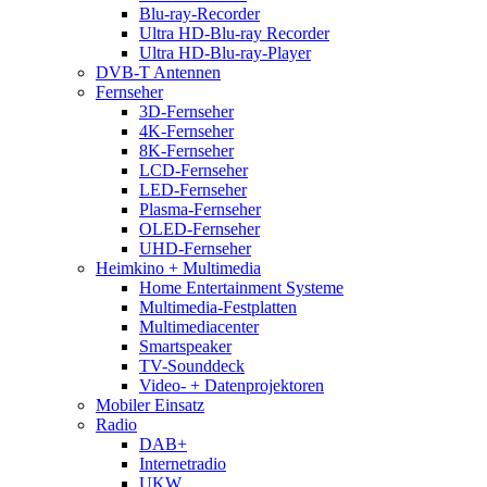
Blu-ray-Recorder
Ultra HD-Blu-ray Recorder
Ultra HD-Blu-ray-Player
DVB-T Antennen
Fernseher
3D-Fernseher
4K-Fernseher
8K-Fernseher
LCD-Fernseher
LED-Fernseher
Plasma-Fernseher
OLED-Fernseher
UHD-Fernseher
Heimkino + Multimedia
Home Entertainment Systeme
Multimedia-Festplatten
Multimediacenter
Smartspeaker
TV-Sounddeck
Video- + Datenprojektoren
Mobiler Einsatz
Radio
DAB+
Internetradio
UKW