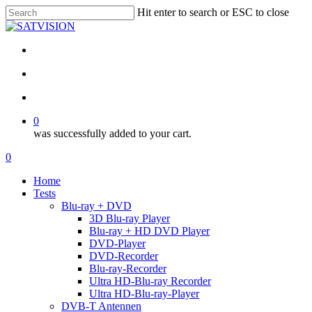
Skip
Hit enter to search or ESC to close
to
Close
main
Search
content
facebook
RSS
email
search
account
0
was successfully added to your cart.
Menu
search
account
0
Menu
Home
Tests
Blu-ray + DVD
3D Blu-ray Player
Blu-ray + HD DVD Player
DVD-Player
DVD-Recorder
Blu-ray-Recorder
Ultra HD-Blu-ray Recorder
Ultra HD-Blu-ray-Player
DVB-T Antennen