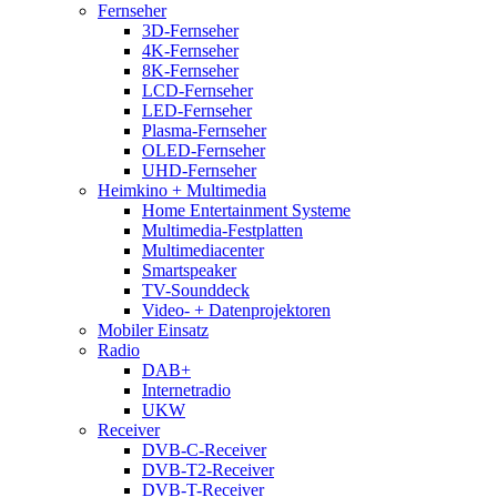
Fernseher
3D-Fernseher
4K-Fernseher
8K-Fernseher
LCD-Fernseher
LED-Fernseher
Plasma-Fernseher
OLED-Fernseher
UHD-Fernseher
Heimkino + Multimedia
Home Entertainment Systeme
Multimedia-Festplatten
Multimediacenter
Smartspeaker
TV-Sounddeck
Video- + Datenprojektoren
Mobiler Einsatz
Radio
DAB+
Internetradio
UKW
Receiver
DVB-C-Receiver
DVB-T2-Receiver
DVB-T-Receiver