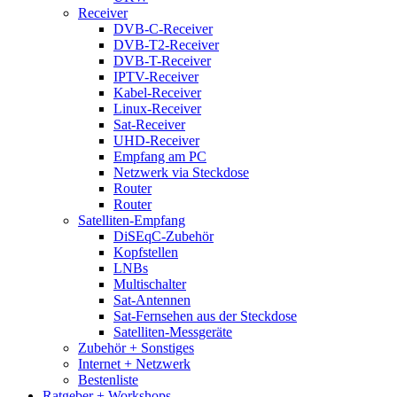
Receiver
DVB-C-Receiver
DVB-T2-Receiver
DVB-T-Receiver
IPTV-Receiver
Kabel-Receiver
Linux-Receiver
Sat-Receiver
UHD-Receiver
Empfang am PC
Netzwerk via Steckdose
Router
Router
Satelliten-Empfang
DiSEqC-Zubehör
Kopfstellen
LNBs
Multischalter
Sat-Antennen
Sat-Fernsehen aus der Steckdose
Satelliten-Messgeräte
Zubehör + Sonstiges
Internet + Netzwerk
Bestenliste
Ratgeber + Workshops