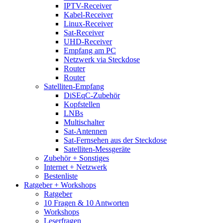
IPTV-Receiver
Kabel-Receiver
Linux-Receiver
Sat-Receiver
UHD-Receiver
Empfang am PC
Netzwerk via Steckdose
Router
Router
Satelliten-Empfang
DiSEqC-Zubehör
Kopfstellen
LNBs
Multischalter
Sat-Antennen
Sat-Fernsehen aus der Steckdose
Satelliten-Messgeräte
Zubehör + Sonstiges
Internet + Netzwerk
Bestenliste
Ratgeber + Workshops
Ratgeber
10 Fragen & 10 Antworten
Workshops
Leserfragen