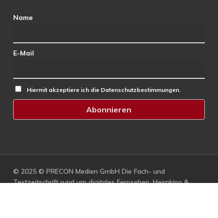
Name
E-Mail
Hiermit akzeptiere ich die Datenschutzbestimmungen.
© 2025 © PRECON Medien GmbH Die Fach- und
Testzeitschrift rund um digitales Fernsehen, Heimkino &
Multimedia.
facebook
RSS