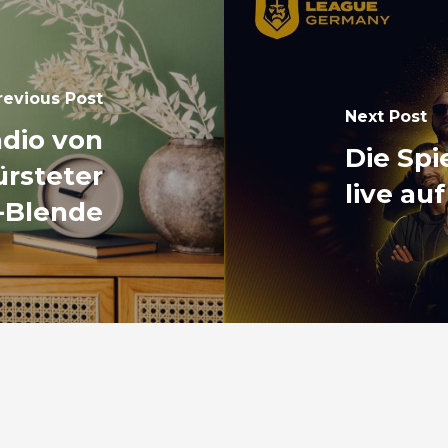
revious Post
Next Post
adio von
Die Spi
ürsteter
live au
-Blende