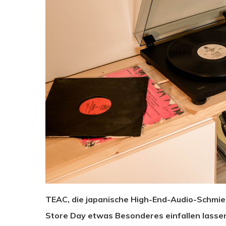
TEAC, die japanische High-End-Audio-Schmied
Drücken Sie Enter zum Suchen oder ESC zum Sc
Store Day etwas Besonderes einfallen lassen