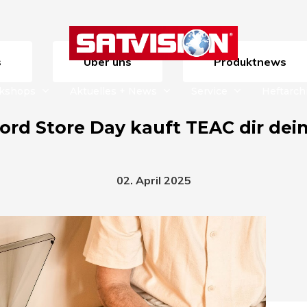
s
Über uns
Produktnews
rkshops
Aktuelles + News
Service
Heftarch
ord Store Day kauft TEAC dir dein
02. April 2025