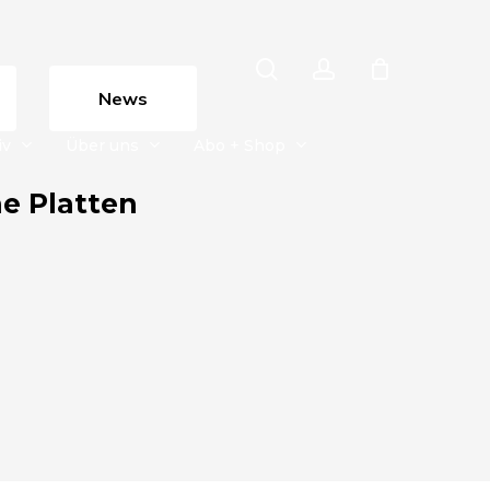
search
account
News
iv
Über uns
Abo + Shop
e Platten