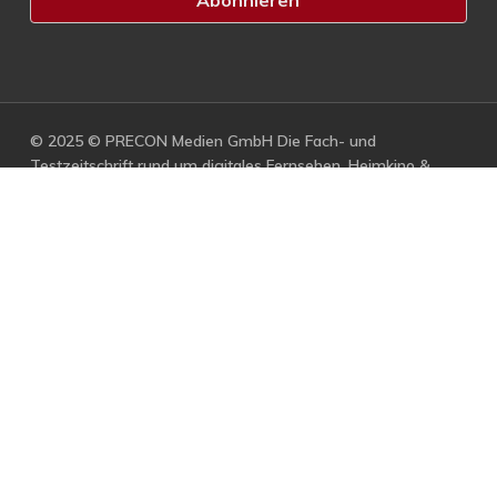
© 2025 © PRECON Medien GmbH Die Fach- und
Testzeitschrift rund um digitales Fernsehen, Heimkino &
Multimedia.
facebook
RSS