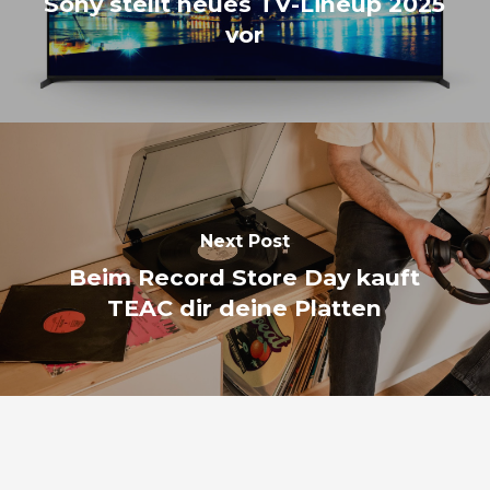
Sony stellt neues TV-Lineup 2025
vor
Next Post
Beim Record Store Day kauft
TEAC dir deine Platten