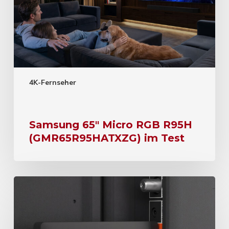
4K-Fernseher
Samsung 65″ Micro RGB R95H
(GMR65R95HATXZG) im Test