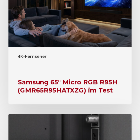
4K-Fernseher
Samsung 65″ Micro RGB R95H
(GMR65R95HATXZG) im Test