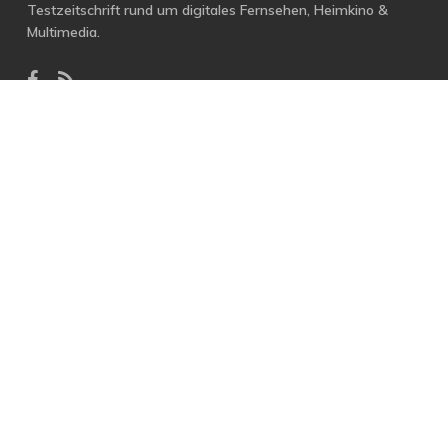
Testzeitschrift rund um digitales Fernsehen, Heimkino &
Multimedia.
facebook
RSS