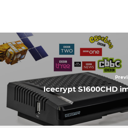
Previ
Icecrypt S1600CHD im