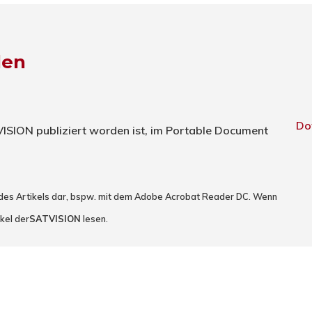
den
Do
TVISION publiziert worden ist, im Portable Document
 des Artikels dar, bspw. mit dem Adobe Acrobat Reader DC. Wenn
kel der
SATVISION
lesen.