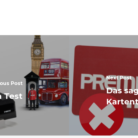
Next Post
ous Post
Das sa
 Test
Kartent