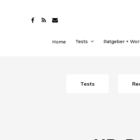
Skip
to
facebook
RSS
email
main
content
Tests
Ratgeber + Wo
Home
Tests
R