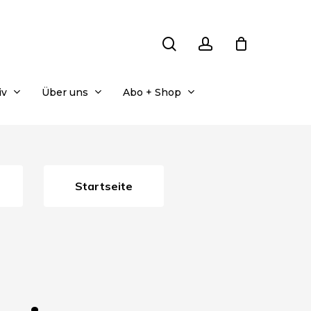
search
account
iv
Über uns
Abo + Shop
Startseite