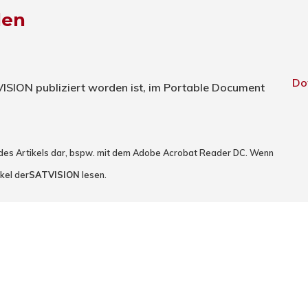
den
Do
TVISION publiziert worden ist, im Portable Document
 des Artikels dar, bspw. mit dem Adobe Acrobat Reader DC. Wenn
kel der
SATVISION
lesen.