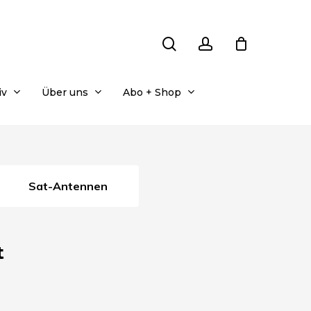
search
account
iv
Über uns
Abo + Shop
Sat-Antennen
t