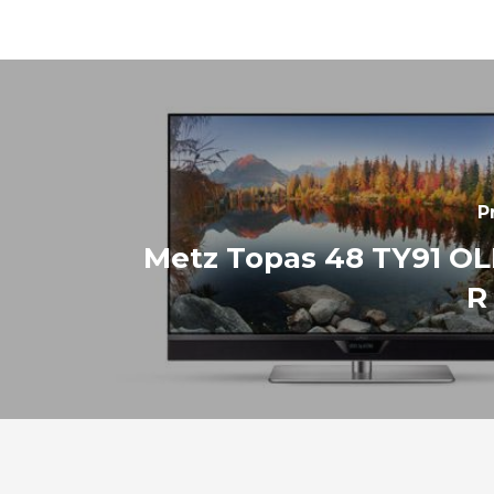
P
Metz Topas 48 TY91 OL
R