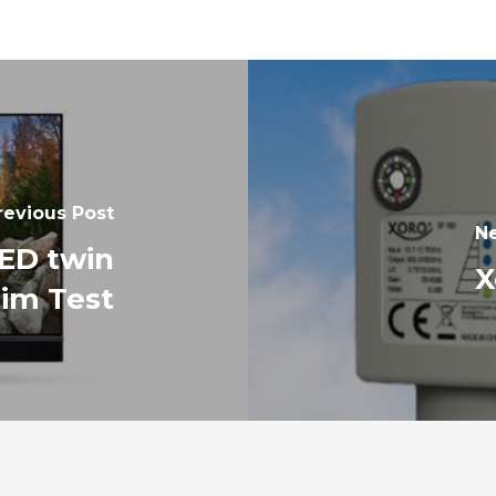
revious Post
Ne
ED twin
X
 im Test