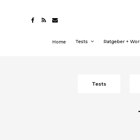
Skip
to
facebook
RSS
email
main
content
Tests
Ratgeber + Wo
Home
Tests