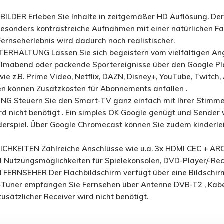
LDER Erleben Sie Inhalte in zeitgemäßer HD Auflösung. Der
 besonders kontrastreiche Aufnahmen mit einer natürlichen 
 Fernseherlebnis wird dadurch noch realistischer.
RHALTUNG Lassen Sie sich begeistern vom vielfältigen An
ilmabend oder packende Sportereignisse über den Google Pla
e z.B. Prime Video, Netflix, DAZN, Disney+, YouTube, Twitch,
n können Zusatzkosten für Abonnements anfallen .
Steuern Sie den Smart-TV ganz einfach mit Ihrer Stimme ü
d nicht benötigt . Ein simples OK Google genügt und Sender
derspiel. Über Google Chromecast können Sie zudem kinderle
CHKEITEN Zahlreiche Anschlüsse wie u.a. 3x HDMI CEC + AR
d Nutzungsmöglichkeiten für Spielekonsolen, DVD-Player/-Re
FERNSEHER Der Flachbildschirm verfügt über eine Bildschirm
le-Tuner empfangen Sie Fernsehen über Antenne DVB-T2 , Kabe
zusätzlicher Receiver wird nicht benötigt.