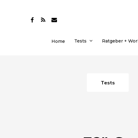
Skip
to
facebook
RSS
email
main
content
Tests
Ratgeber + Wo
Home
Tests