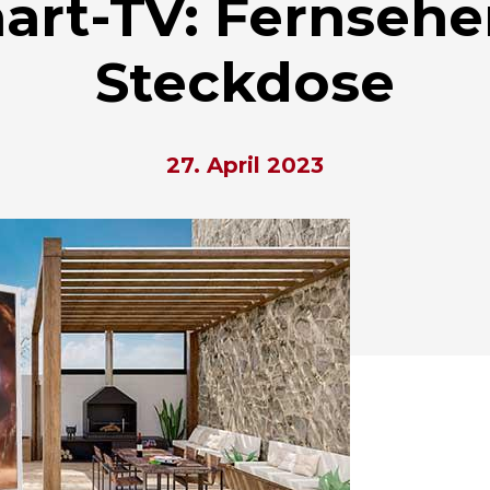
art-TV: Fernseh
Steckdose
27. April 2023
hließen.