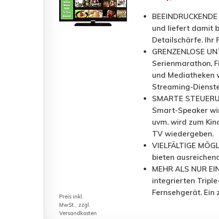
BEEINDRUCKENDE BI
und liefert damit
Detailschärfe. Ihr
GRENZENLOSE UNTE
Serienmarathon, F
und Mediatheken wi
Streaming-Dienste
SMARTE STEUERUNG 
Smart-Speaker wir
uvm. wird zum Kin
TV wiedergeben.
VIELFÄLTIGE MÖGLI
bieten ausreichen
MEHR ALS NUR EIN 
integrierten Trip
Fernsehgerät. Ein 
Preis inkl.
MwSt., zzgl.
Versandkosten