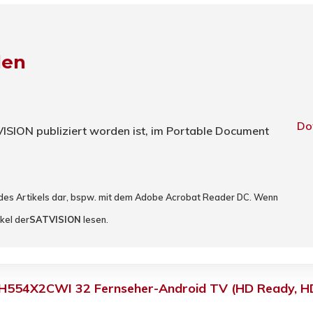
den
Do
TVISION publiziert worden ist, im Portable Document
 des Artikels dar, bspw. mit dem Adobe Acrobat Reader DC. Wenn
kel der
SATVISION
lesen.
54X2CWI 32 Fernseher-Android TV (HD Ready, HDR,