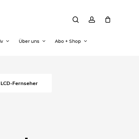
search
account
iv
Über uns
Abo + Shop
LCD-Fernseher