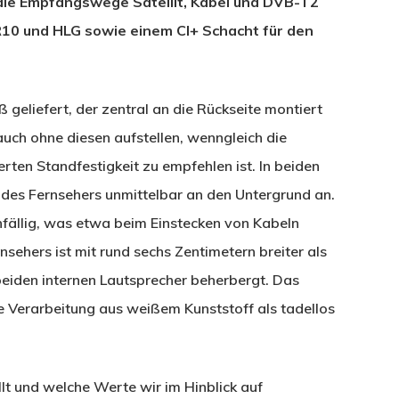
 die Empfangswege Satellit, Kabel und DVB-T2
0 und HLG sowie einem CI+ Schacht für den
geliefert, der zentral an die Rückseite montiert
auch ohne diesen aufstellen, wenngleich die
ten Standfestigkeit zu empfehlen ist. In beiden
 des Fernsehers unmittelbar an den Untergrund an.
fällig, was etwa beim Einstecken von Kabeln
sehers ist mit rund sechs Zentimetern breiter als
 beiden internen Lautsprecher beherbergt. Das
ie Verarbeitung aus weißem Kunststoff als tadellos
lt und welche Werte wir im Hinblick auf