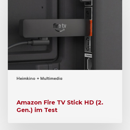
Heimkino + Multimedia
Amazon Fire TV Stick HD (2.
Gen.) im Test