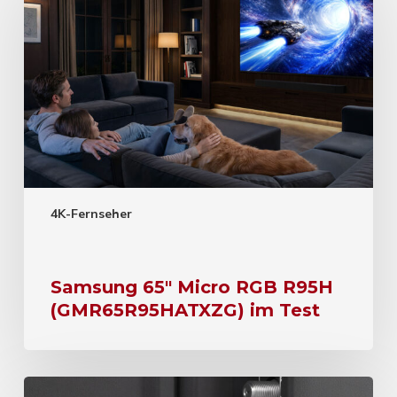
4K-Fernseher
Samsung 65″ Micro RGB R95H
(GMR65R95HATXZG) im Test