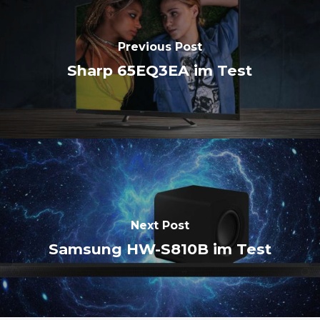
Previous Post
Sharp 65EQ3EA im Test
Next Post
Samsung HW-S810B im Test