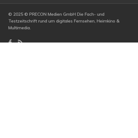
© 2025 © PRECON Medien GmbH Die Fach- und
Testzeitschrift rund um digitales Fernsehen, Heimkino &
Multimedia.
facebook
RSS