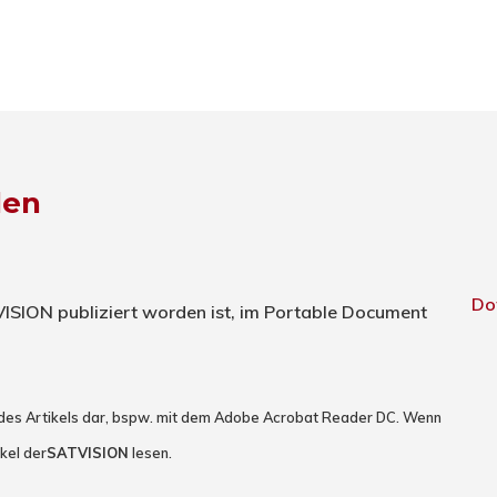
den
Do
TVISION publiziert worden ist, im Portable Document
 des Artikels dar, bspw. mit dem Adobe Acrobat Reader DC. Wenn
kel der
SATVISION
lesen.