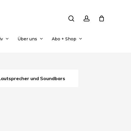
search
account
iv
Über uns
Abo + Shop
Lautsprecher und Soundbars