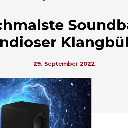
chmalste Soundb
ndioser Klangb
29. September 2022
hließen.