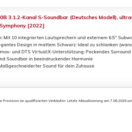
3.1.2-Kanal S-Soundbar (Deutsches Modell), ultras
-Symphony [2022]
m: Mit 10 integrierten Lautsprechern und externem 6.5" Subw
legantes Design in mattem Schwarz: Ideal zu schlanken (wan
tmos- und DTS Virtual:X-Unterstützung: Packendes Surround
nd Soundbar in beeindruckender Harmonie
 Maßgeschneiderter Sound für dein Zuhause
rovision an qualifizierten Verkäufen. Letzte Aktualisierung am 7.08.2026 um 0