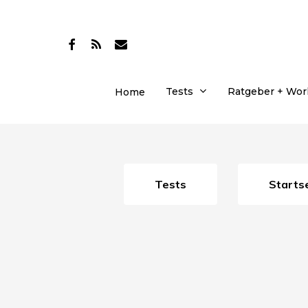
Skip
to
facebook
RSS
email
main
content
Tests
Ratgeber + Wo
Home
Tests
Starts