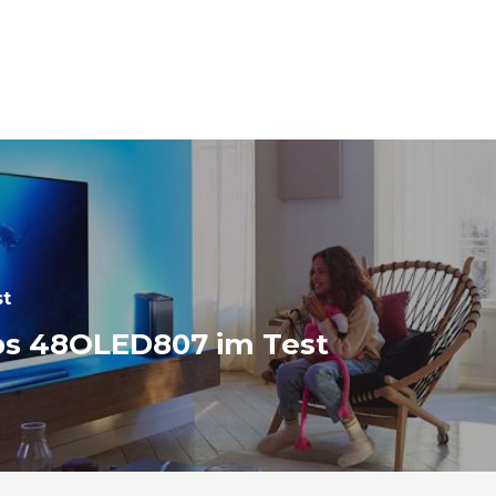
st
ips 48OLED807 im Test