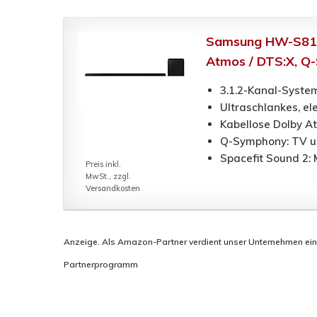
Samsung HW-S810B 
Atmos / DTS:X, Q
3.1.2-Kanal-Syste
Ultraschlankes, e
Kabellose Dolby A
Q-Symphony: TV u
Spacefit Sound 2:
Preis inkl.
MwSt., zzgl.
Versandkosten
Anzeige. Als Amazon-Partner verdient unser Unternehmen eine P
Partnerprogramm