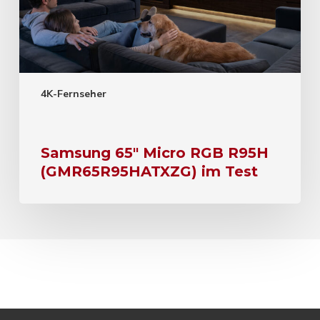
4K-Fernseher
Samsung 65″ Micro RGB R95H
(GMR65R95HATXZG) im Test