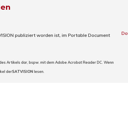
den
Do
TVISION publiziert worden ist, im Portable Document
 des Artikels dar, bspw. mit dem Adobe Acrobat Reader DC. Wenn
kel der
SATVISION
lesen.