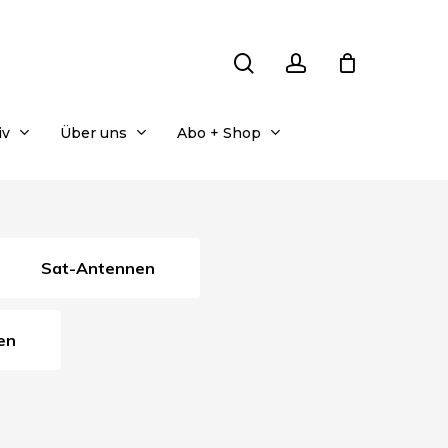
search
account
iv
Über uns
Abo + Shop
Sat-Antennen
en