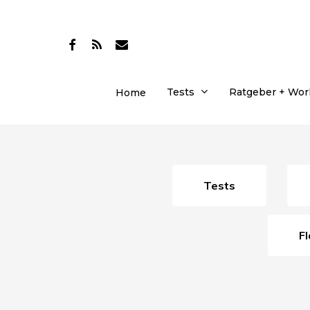
Skip
to
facebook
RSS
email
main
content
Tests
Ratgeber + Wo
Home
Tests