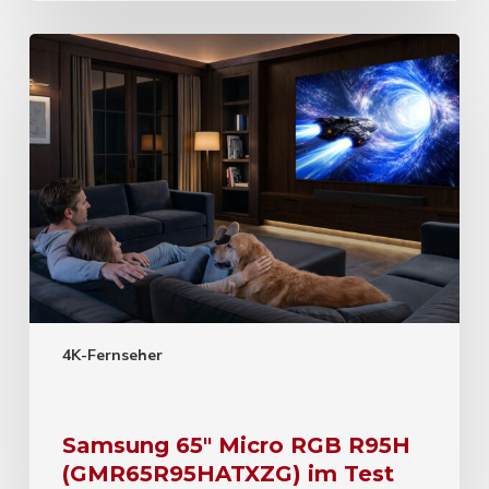
4K-Fernseher
Samsung 65″ Micro RGB R95H
(GMR65R95HATXZG) im Test