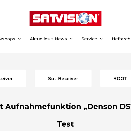
rkshops
Aktuelles + News
Service
Heftarch
eceiver
Sat-Receiver
ROOT
it Aufnahmefunktion „Denson DS1
Test