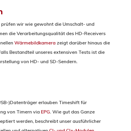
n
d prüfen wir wie gewohnt die Umschalt- und
en die Verarbeitungsqualität des HD-Receivers
onellen
Wärmebildkamera
zeigt darüber hinaus die
falls Bestandteil unseres extensiven Tests ist die
Darstellung von HD- und SD-Sendern.
SB-)Datenträger erlauben Timeshift für
ung von Timern via
EPG
. Wie gut das Ganze
ptiert werden, beschreibt unser ausführlicher
iellen und alternativen
CI- und CI+-Modulen