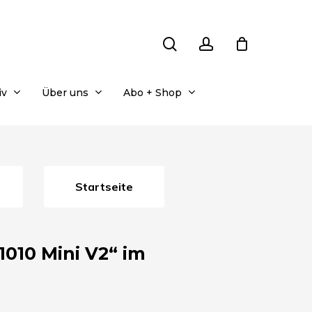
search
account
iv
Über uns
Abo + Shop
Startseite
010 Mini V2“ im