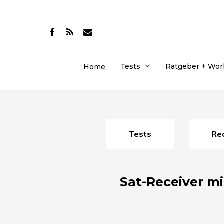
Skip
to
facebook
RSS
email
main
content
Tests
Ratgeber + Wo
Home
Tests
R
Sat-Receiver m