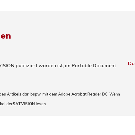
den
Do
TVISION publiziert worden ist, im Portable Document
 des Artikels dar, bspw. mit dem Adobe Acrobat Reader DC. Wenn
kel der
SATVISION
lesen.