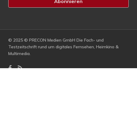
© 2025 © PRECON Medien GmbH Die Fach- und
Testzeitschrift rund um digitales Fernsehen, Heimkino &
Multimedia.
facebook
RSS