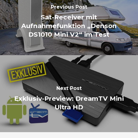
Previous Post
Sat-Receiver mit
Aufnahmefunktion „Denson
DS1010 Mini V2“ im Test
Next Post
Exklusiv-Preview: DreamTV Mini
Ultra HD