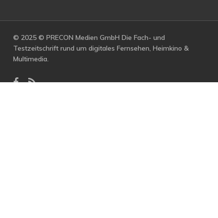
© 2025 © PRECON Medien GmbH Die Fach- und
Testzeitschrift rund um digitales Fernsehen, Heimkino &
Multimedia.
facebook
RSS