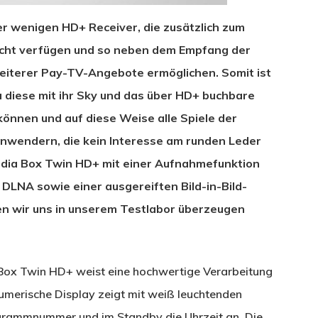
r wenigen HD+ Receiver, die zusätzlich zum
hacht verfügen und so neben dem Empfang der
eiterer Pay-TV-Angebote ermöglichen. Somit ist
a diese mit ihr Sky und das über HD+ buchbare
können und auf diese Weise alle Spiele der
nwendern, die kein Interesse am runden Leder
 Media Box Twin HD+ mit einer Aufnahmefunktion
LNA sowie einer ausgereiften Bild-in-Bild-
en wir uns in unserem Testlabor überzeugen
ox Twin HD+ weist eine hochwertige Verarbeitung
umerische Display zeigt mit weiß leuchtenden
ogrammnummer und im Standby die Uhrzeit an. Die