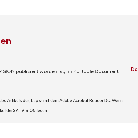
den
Do
TVISION publiziert worden ist, im Portable Document
 des Artikels dar, bspw. mit dem Adobe Acrobat Reader DC. Wenn
kel der
SATVISION
lesen.