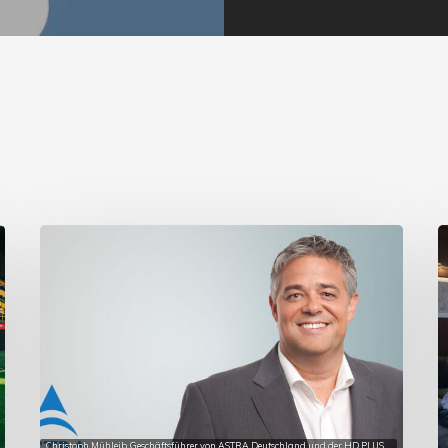
Christoph Mühleib, Geschäftsführer von ASTRA Deutschland und der HD PLUS