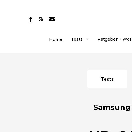
Skip
to
facebook
RSS
email
main
content
Tests
Ratgeber + Wo
Home
Tests
Samsung 