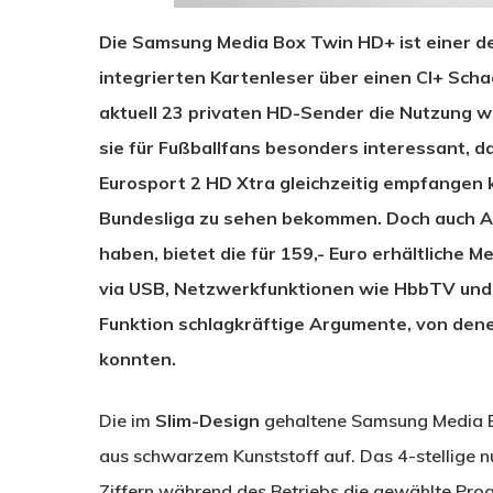
Die Samsung Media Box Twin HD+ ist einer de
integrierten Kartenleser über einen CI+ Sc
aktuell 23 privaten HD-Sender die Nutzung w
sie für Fußballfans besonders interessant, d
Eurosport 2 HD Xtra gleichzeitig empfangen 
Bundesliga zu sehen bekommen. Doch auch A
haben, bietet die für 159,- Euro erhältliche
via USB, Netzwerkfunktionen wie HbbTV und D
Funktion schlagkräftige Argumente, von den
konnten.
Die im
Slim-Design
gehaltene Samsung Media B
aus schwarzem Kunststoff auf. Das 4-stellige n
Ziffern während des Betriebs die gewählte Pr