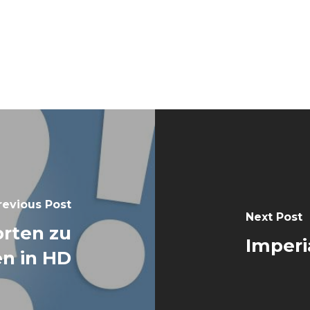
revious Post
Next Post
orten zu
Imperi
en in HD