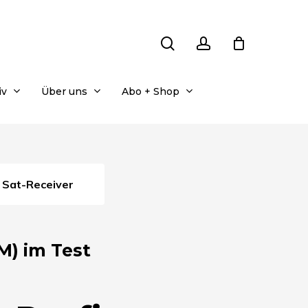
search
account
iv
Über uns
Abo + Shop
Sat-Receiver
) im Test