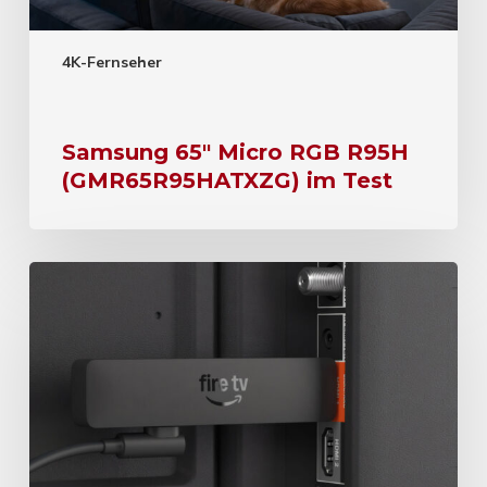
4K-Fernseher
Samsung 65″ Micro RGB R95H
(GMR65R95HATXZG) im Test