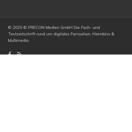
© 2025 © PRECON Medien GmbH Die Fach- und
Testzeitschrift rund um digitales Fernsehen, Heimkino &
Multimedia.
facebook
RSS