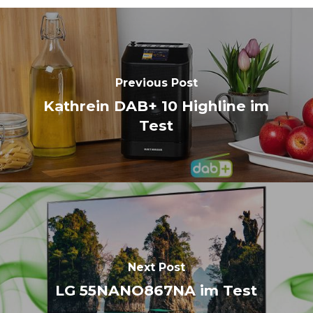
Previous Post
Kathrein DAB+ 10 Highline im
Test
Next Post
LG 55NANO867NA im Test