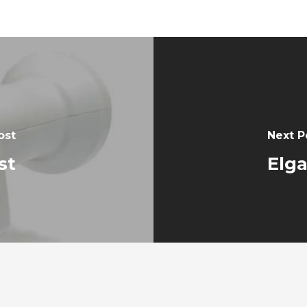
ost
Next P
st
Elga