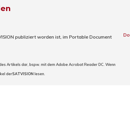
den
Do
TVISION publiziert worden ist, im Portable Document
 des Artikels dar, bspw. mit dem Adobe Acrobat Reader DC. Wenn
kel der
SATVISION
lesen.