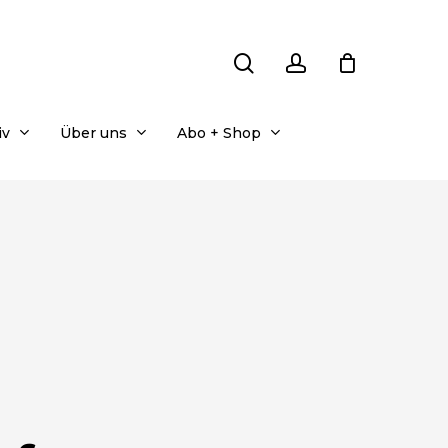
search
account
iv
Über uns
Abo + Shop