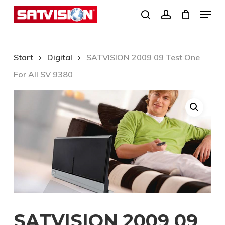
Skip
Menu
search
account
to
Close
main
Menu
content
Start
Digital
SATVISION 2009 09 Test One
For All SV 9380
SATVISION 2009 09