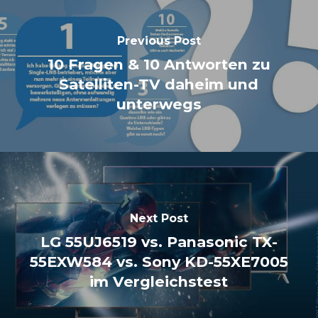
Previous Post
10 Fragen & 10 Antworten zu
Satelliten-TV daheim und
unterwegs
Next Post
LG 55UJ6519 vs. Panasonic TX-
55EXW584 vs. Sony KD-55XE7005
im Vergleichstest