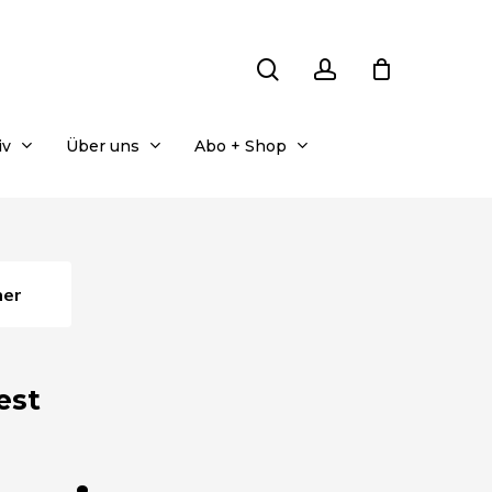
search
account
iv
Über uns
Abo + Shop
her
est