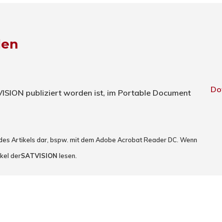
den
Do
TVISION publiziert worden ist, im Portable Document
 des Artikels dar, bspw. mit dem Adobe Acrobat Reader DC. Wenn
kel der
SATVISION
lesen.