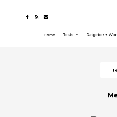
Skip
to
facebook
RSS
email
main
content
Tests
Ratgeber + Wo
Home
T
Me