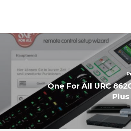
P
One For All URC 862
Plus