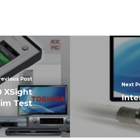
revious Post
Next P
0 XSight
Inte
 im Test