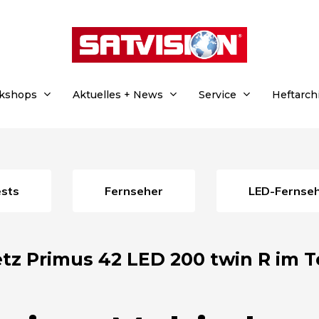
rkshops
Aktuelles + News
Service
Heftarch
ests
Fernseher
LED-Fernse
tz Primus 42 LED 200 twin R im T