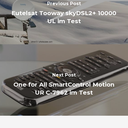
Previous Post
Eutelsat Tooway skyDSL2+ 10000
UL im Test
Next Post
One for All SmartControl Motion
UR C-7962 im Test