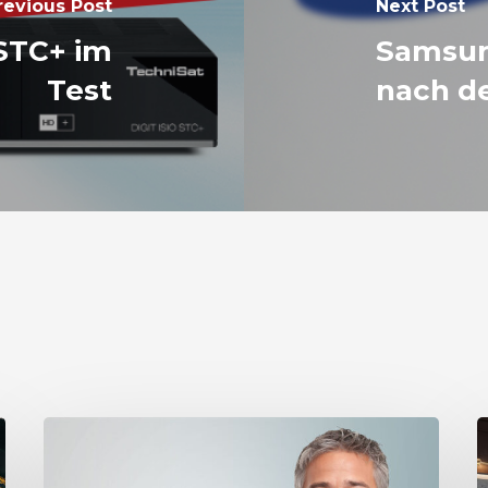
revious Post
Next Post
 STC+ im
Samsun
Test
nach d