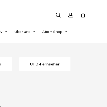
search
account
iv
Über uns
Abo + Shop
r
UHD-Fernseher