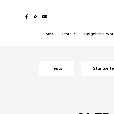
Skip
to
facebook
RSS
email
main
content
Tests
Ratgeber + Wo
Home
Tests
Startseite