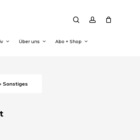
search
account
iv
Über uns
Abo + Shop
+ Sonstiges
t