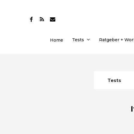
Skip
to
facebook
RSS
email
main
content
Tests
Ratgeber + Wo
Home
Tests