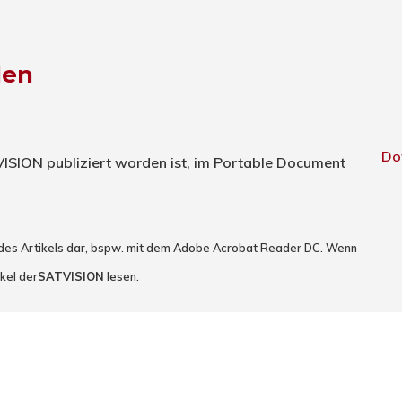
den
Do
TVISION publiziert worden ist, im Portable Document
 des Artikels dar, bspw. mit dem Adobe Acrobat Reader DC. Wenn
kel der
SATVISION
lesen.