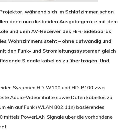
Projektor, während sich im Schlafzimmer schon
ollen denn nun die beiden Ausgabegeräte mit dem
sole und dem AV-Receiver des HiFi-Sideboards
 des Wohnzimmers steht – ohne aufwändig und
t mit den Funk- und Stromleitungssystemen gleich
flösende Signale kabellos zu übertragen. Und
den beiden Systemen HD-W100 und HD-P100 zwei
öste Audio-Videoinhalte sowie Daten kabellos zu
um ein auf Funk (WLAN 802.11n) basierendes
 mittels PowerLAN Signale über die vorhandene
ngt.