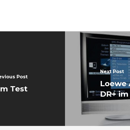
Next Post
evious Post
Loewe A
m Test
DR+ im